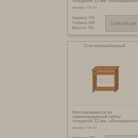
толщиной 22 мм, облицованной
кромкой ПВХ 2 мм. Возможные
Артикул - СП -01
размеры: 795х600х750 мм -
3680 руб.; 1000х600х750 мм -
4070 руб.; 1200х600х750 мм -
Ширина: 795
4520 руб.; 1400х600х750 мм -
Глубина: 600
3 680,00 руб
4940 руб.; 1600х600х750 мм -
Высота: 750
5340 руб. Качественная
фурнитура импортного
производства.
Стол компьютерный
Изготавливается из
ламинированной плиты
толщиной 22 мм, облицованной
кромкой ПВХ 2 мм. Имеет
Артикул - СК -01
подножку и выкатную полку для
клавиатуры. Возможные