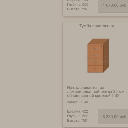
размеры: _______________
Ширина: 795
795х600х750 мм - 4670 руб.;
Глубина: 600
4 670,00 руб
795х700х750 мм - 4920 руб.
Высота: 750
Тумба приставная
Изготавливается из
ламинированной плиты 22 мм.,
облицованной кромкой ПВХ.
Четыре выдвижных ящика.
Артикул - Т -4Я
Качественная фурнитура
импортного производства.
Ширина: 422
Глубина: 600
6 280,00 руб
Высота: 750