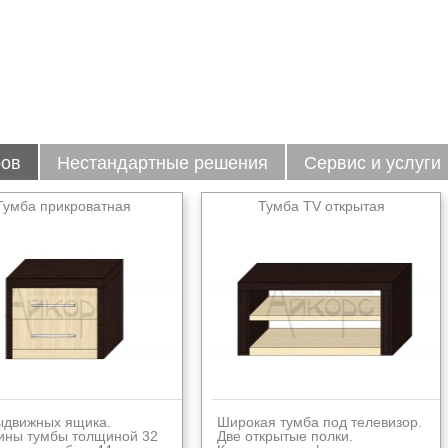
ров
Нестандартные решения
Сервис и услуги
Тумба прикроватная
Тумба TV открытая
ыдвижных ящика.
Широкая тумба под телевизор.
ины тумбы толщиной 32
Две открытые полки.