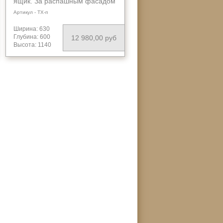
ящик. За распашным фасадом
место для холодильника/мини-
Артикул - ТХ-п
бара. Качественная фурнитура
импортного производства.
Ширина: 630
Глубина: 600
12 980,00 руб
Высота: 1140