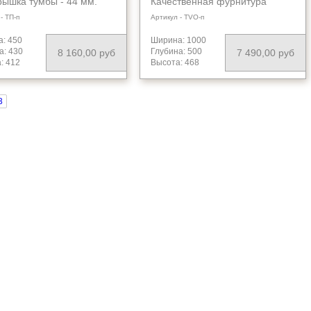
рышка тумбы - 44 мм.
Качественная фурнитура
твенная фурнитура
импортного производства.
- ТП-п
Артикул - TVO-п
тного производства.
Боковины тумбы толщиной 32
лические боковины на
мм. Крышка тумбы - 44 мм.
жных ящиках. Так же
Качественная фурнитура
: 450
Ширина: 1000
няется в размере
импортного производства.
а: 430
Глубина: 500
8 160,00 руб
7 490,00 руб
30х412 мм - 8520 руб.
: 412
Высота: 468
3