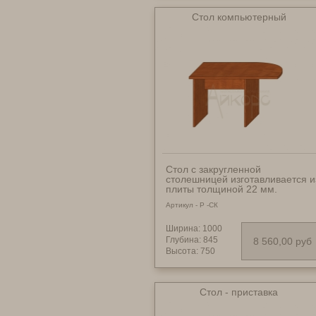
Стол компьютерный
Стол с закругленной
столешницей изготавливается и
плиты толщиной 22 мм.
Столешница имеет толщину 32
Артикул - Р -СК
мм. Возможен в правом и лево
исполнении. Варианты
размеров: _______________
Ширина: 1000
1000х845х750 мм - 8560 руб.;
Глубина: 845
8 560,00 руб
1200х860х750 мм - 8980 руб.
Высота: 750
Стол - приставка