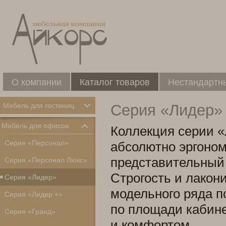
О компании
Каталог товаров
Нестандартн
Мебель для гостиниц
Серия «Лидер»
Мебель для офисов
Коллекция серии «
Серия «Персонал»
абсолютно эргоном
представительный 
Серия «Персонал Люкс»
Строгость и лакон
Серия «Лидер»
модельного ряда п
Серия «Лидер +»
по площади кабин
Серия «Гранд»
и комфортом.