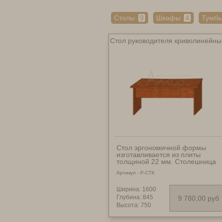
Столы
9
Шкафы
4
Тумб
Стол руководителя криволинейны
Стол эргономичной формы
изготавливается из плиты
толщиной 22 мм. Столешница
имеет толщину 32 мм. Вариант
Артикул - Р-СТК
размеров: 1600х845х750 мм -
9780 руб.; 1800х860х750 мм -
10240 руб.; 2000х875х750 мм -
Ширина: 1600
10760 руб.
Глубина: 845
9 780,00 руб
Высота: 750